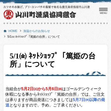
t
o
g
g
HOME
漁協からのお知らせ
l
5/1㈮ ﾈｯﾄｼｮｯﾌﾟ「篤姫の台所」について
e
n
a
5/1㈮ ﾈｯﾄｼｮｯﾌﾟ「篤姫の台
v
i
所」について
g
a
t
i
o
当組合が
5月2日㈯から5月6日㈬
はゴールデンウィーク
n
休暇になる事からﾈｯﾄｼｮｯﾌﾟ「篤姫の台所」では、ご注文
は承りますが商品発送につきましては
5月7日㈭以降の発
送
となりますので、予め、ご了承ください。