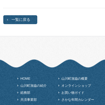
一覧に戻る
HOME
山川町漁協の概要
山川町漁協の紹介
オンラインショップ
総務部
お買い物ガイド
共済事業部
さかな年間カレンダー