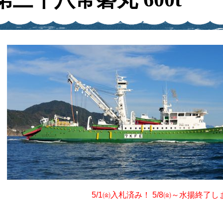
5/1㈮入札済み！ 5/8㈮～水揚終了