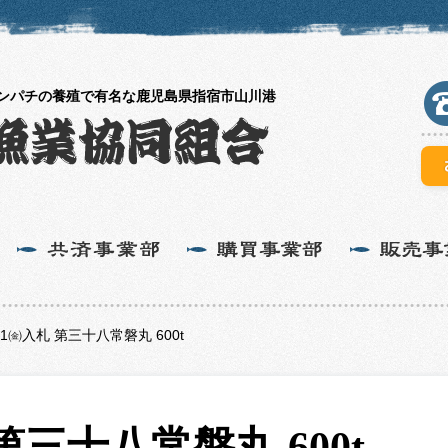
カンパチの養殖で有名な鹿児島県指宿市山川港
/1㈮入札 第三十八常磐丸 600t
 第三十八常磐丸 600t